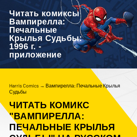
Читать комиксы
Вампирелла:
Печальные
Крылья Судьбы:
1996 г. -
приложение
Harris Comics
→
Вампирелла: Печальные Крылья
Судьбы
ЧИТАТЬ КОМИКС
"ВАМПИРЕЛЛА:
ПЕЧАЛЬНЫЕ КРЫЛЬЯ