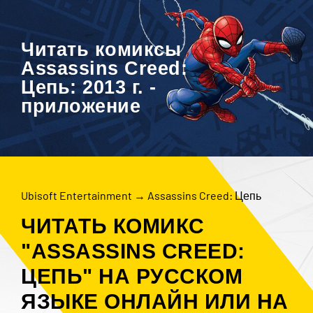
Читать комиксы
Assassins Creed:
Цепь: 2013 г. -
приложение
Ubisoft Entertainment
→
Assassins Creed: Цепь
ЧИТАТЬ КОМИКС
"ASSASSINS CREED:
ЦЕПЬ" НА РУССКОМ
ЯЗЫКЕ ОНЛАЙН ИЛИ НА