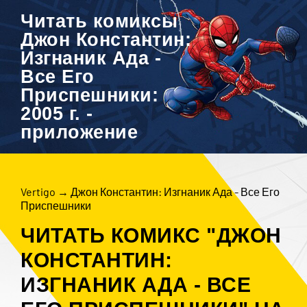
Читать комиксы
Джон Константин:
Изгнаник Ада -
Все Его
Приспешники:
2005 г. -
приложение
Vertigo
→
Джон Константин: Изгнаник Ада - Все Его
Приспешники
ЧИТАТЬ КОМИКС "ДЖОН
КОНСТАНТИН:
ИЗГНАНИК АДА - ВСЕ