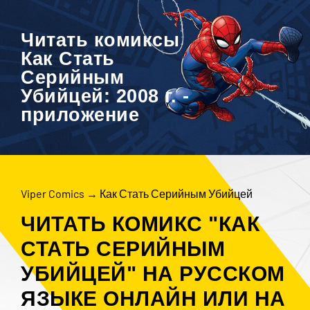
Читать комиксы
Как Стать
Серийным
Убийцей: 2008 г. -
приложение
Viper Comics
→
Как Стать Серийным Убийцей
ЧИТАТЬ КОМИКС "КАК
СТАТЬ СЕРИЙНЫМ
УБИЙЦЕЙ" НА РУССКОМ
ЯЗЫКЕ ОНЛАЙН ИЛИ НА